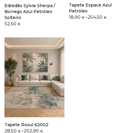
Tapete Espace Azul
Edredão Sylvie Sherpa /
Petróleo
Borrego Azul Petróleo
Price
18,90
–
254,50
Solteiro
€
€
range:
52,50
€
18,90 €
through
254,50 €
Tapete Roxul 62002
Price
28,50
–
202,90
€
€