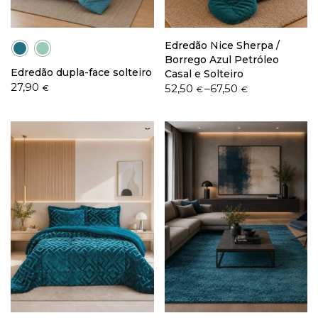
Edredão Nice Sherpa /
Borrego Azul Petróleo
Edredão dupla-face solteiro
Casal e Solteiro
27,90
Price
52,50
–
67,50
€
€
€
range:
52,50 €
through
67,50 €