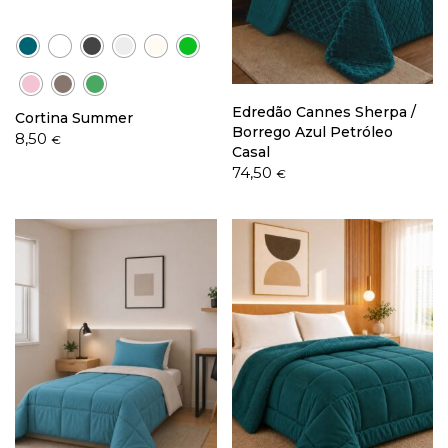
Política de Privacidade
Edredão Cannes Sherpa /
Cortina Summer
Borrego Azul Petróleo
8,50
€
Casal
74,50
€
Livro de Reclamações