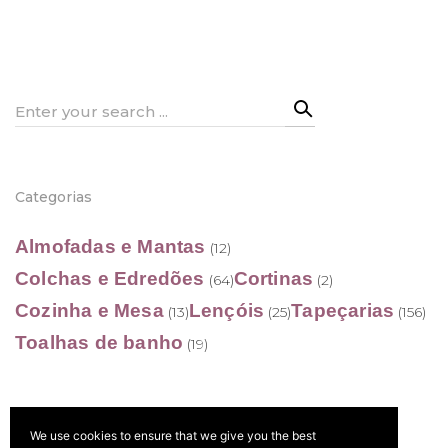
range:
28,50 €
through
202,90 €
Search
for:
Categorias
Almofadas e Mantas
(12)
Colchas e Edredões
Cortinas
(64)
(2)
Cozinha e Mesa
Lençóis
Tapeçarias
(13)
(25)
(156)
Toalhas de banho
(19)
We use cookies to ensure that we give you the best
Filtrar por preço