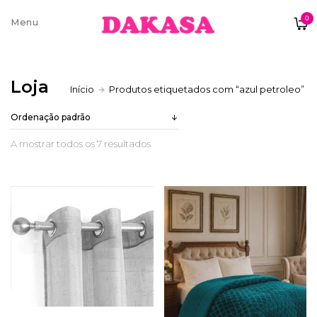
0
Sobre nós
Loja
Início
Produtos etiquetados com “azul petroleo”
Contatos e moradas
A mostrar todos os 7 resultados
Pagamentos e Envios
Trocas e Devoluções
Termos e condições