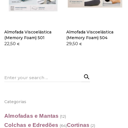
Política de Privacidade
Almofada Viscoelástica
Almofada Viscoelástica
(Memory Foam) 501
(Memory Foam) 504
22,50
29,50
€
€
Livro de Reclamações
Search
for:
Categorias
Almofadas e Mantas
(12)
Colchas e Edredões
Cortinas
(64)
(2)