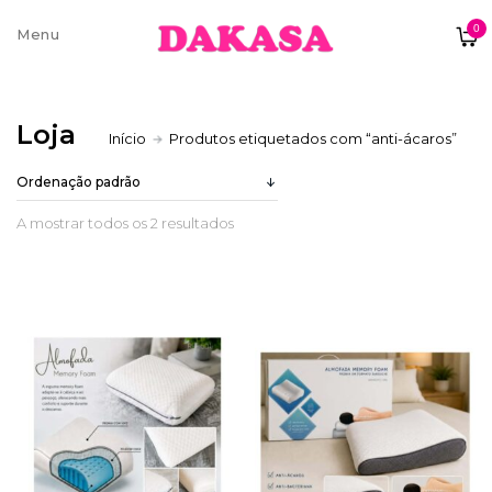
0
Sobre nós
Loja
Início
Produtos etiquetados com “anti-ácaros”
Contatos e moradas
A mostrar todos os 2 resultados
Pagamentos e Envios
Trocas e Devoluções
Termos e condições