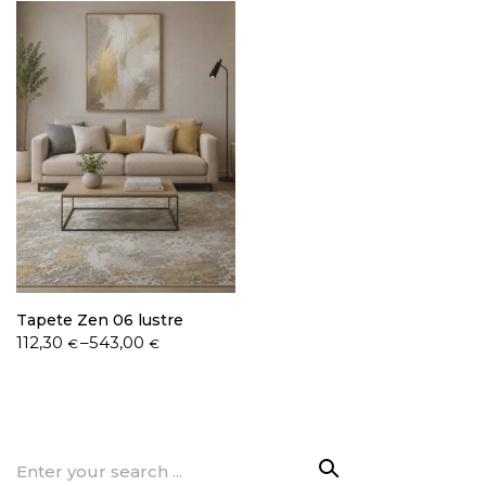
through
through
543,00 €
369,50 €
Tapete Zen 06 lustre
Price
112,30
–
543,00
€
€
range:
112,30 €
through
543,00 €
Search