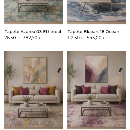
Política de Privacidade
Tapete Azurea 03 Ethereal
Tapete Blueart 18 Ocean
Price
Price
76,50
–
382,70
112,30
–
543,00
€
€
€
€
range:
range:
76,50 €
112,30 €
through
through
Livro de Reclamações
382,70 €
543,00 €