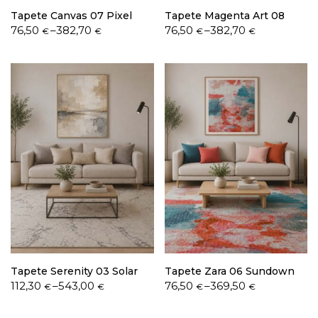
Tapete Canvas 07 Pixel
Tapete Magenta Art 08
Price
Price
76,50
–
382,70
76,50
–
382,70
€
€
€
€
range:
range:
76,50 €
76,50 €
through
through
382,70 €
382,70 €
Tapete Serenity 03 Solar
Tapete Zara 06 Sundown
Price
Price
112,30
–
543,00
76,50
–
369,50
€
€
€
€
range:
range:
112,30 €
76,50 €