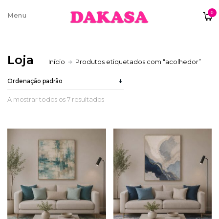
0
Sobre nós
Loja
Início
Produtos etiquetados com “acolhedor”
Contatos e moradas
A mostrar todos os 7 resultados
Pagamentos e Envios
Trocas e Devoluções
Termos e condições