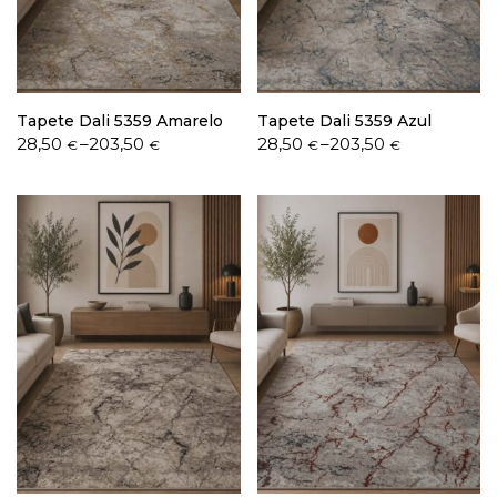
Política de Privacidade
Tapete Dali 5359 Amarelo
Tapete Dali 5359 Azul
Price
Price
28,50
–
203,50
28,50
–
203,50
€
€
€
€
range:
range:
28,50 €
28,50 €
through
through
Livro de Reclamações
203,50 €
203,50 €