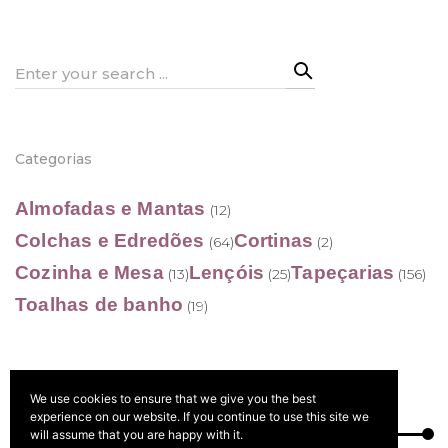
through
202,90 €
Search
for:
Categorias
Almofadas e Mantas
(12)
Colchas e Edredões
Cortinas
(64)
(2)
Cozinha e Mesa
Lençóis
Tapeçarias
(13)
(25)
(156)
Toalhas de banho
(19)
We use cookies to ensure that we give you the best
Filtrar por preço
experience on our website. If you continue to use this site we
will assume that you are happy with it.