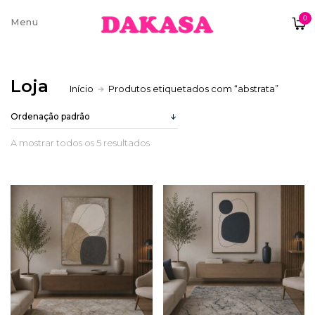
0
Sobre nós
Loja
Início
Produtos etiquetados com “abstrata”
Contatos e moradas
A mostrar todos os 5 resultados
Pagamentos e Envios
Trocas e Devoluções
Termos e condições