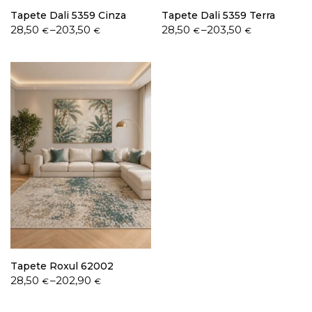
Tapete Dali 5359 Cinza
Tapete Dali 5359 Terra
Price
Price
28,50
–
203,50
28,50
–
203,50
€
€
€
€
range:
range:
28,50 €
28,50 €
through
through
203,50 €
203,50 €
Tapete Roxul 62002
Price
28,50
–
202,90
€
€
range:
28,50 €