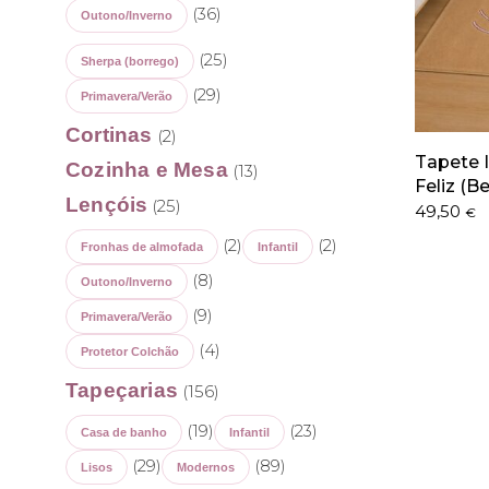
(36)
Outono/Inverno
(25)
Sherpa (borrego)
(29)
Primavera/Verão
Cortinas
(2)
Tapete I
Cozinha e Mesa
(13)
Feliz (
Lençóis
(25)
49,50
€
(2)
(2)
Fronhas de almofada
Infantil
(8)
Outono/Inverno
(9)
Primavera/Verão
(4)
Protetor Colchão
Tapeçarias
(156)
(19)
(23)
Casa de banho
Infantil
(29)
(89)
Lisos
Modernos