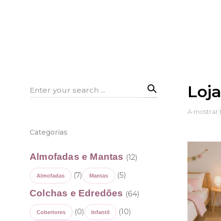
Loj
Search
for:
A mostrar 
Categorias
Almofadas e Mantas
(12)
(7)
(5)
Almofadas
Mantas
Colchas e Edredões
(64)
(0)
(10)
Cobertores
Infantil