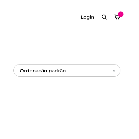
0
Login