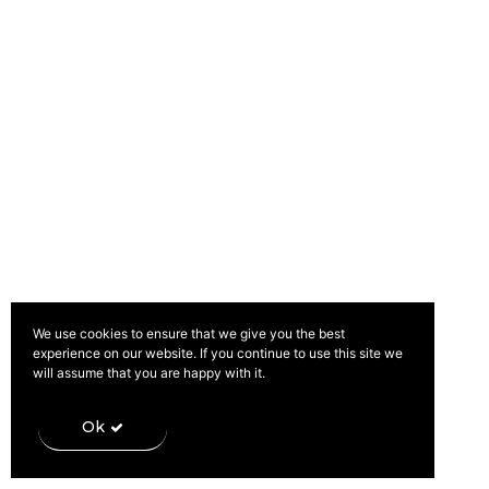
Política de Privacidade
Livro de Reclamações
We use cookies to ensure that we give you the best
experience on our website. If you continue to use this site we
will assume that you are happy with it.
Ok