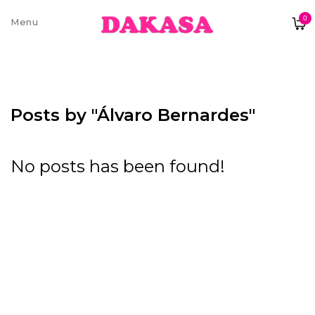
0
Sobre nós
Contatos e moradas
Posts by "Álvaro Bernardes"
No posts has been found!
Pagamentos e Envios
Trocas e Devoluções
Termos e condições