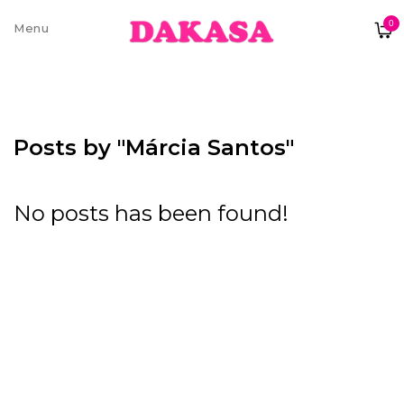
0
Sobre nós
Contatos e moradas
Posts by "Márcia Santos"
No posts has been found!
Pagamentos e Envios
Trocas e Devoluções
Termos e condições