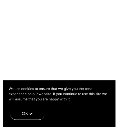
Política de Privacidade
Livro de Reclamações
We use cookies to ensure that we give you the best
experience on our website. If you continue to use this site we
will assume that you are happy with it.
Ok