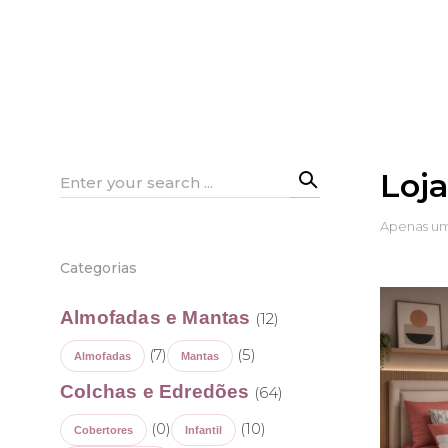
Loj
Search
for:
Apenas um
Categorias
Almofadas e Mantas
(12)
(7)
(5)
Almofadas
Mantas
Colchas e Edredões
(64)
(0)
(10)
Cobertores
Infantil