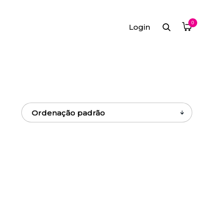
0
Login