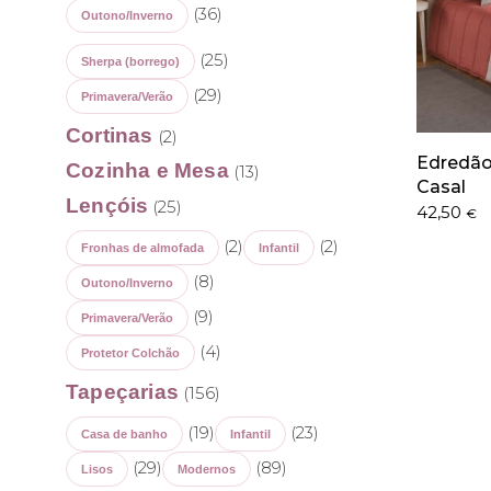
(36)
Outono/Inverno
(25)
Sherpa (borrego)
(29)
Primavera/Verão
Cortinas
(2)
Edredão 
Cozinha e Mesa
(13)
Casal
Lençóis
(25)
42,50
€
(2)
(2)
Fronhas de almofada
Infantil
(8)
Outono/Inverno
(9)
Primavera/Verão
(4)
Protetor Colchão
Tapeçarias
(156)
(19)
(23)
Casa de banho
Infantil
(29)
(89)
Lisos
Modernos