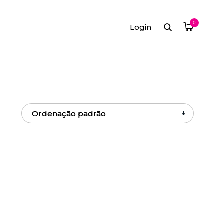
0
Login