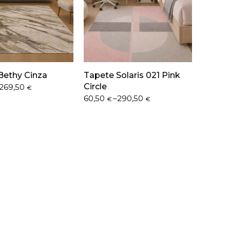
Bethy Cinza
Tapete Solaris 021 Pink
Circle
269,50
€
Price
60,50
–
290,50
€
€
range:
60,50 €
through
290,50 €