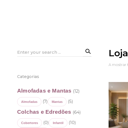
Loj
Search
for:
A mostrar 
Categorias
Almofadas e Mantas
(12)
(7)
(5)
Almofadas
Mantas
Colchas e Edredões
(64)
(0)
(10)
Cobertores
Infantil