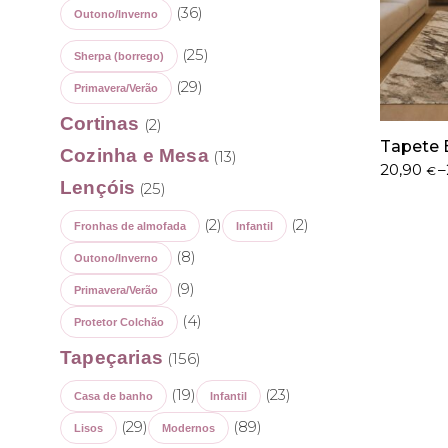
(36)
Outono/Inverno
(25)
Sherpa (borrego)
(29)
Primavera/Verão
Cortinas
(2)
Tapete 
Cozinha e Mesa
(13)
Price
20,90
–
€
Lençóis
(25)
range:
20,90 €
(2)
(2)
through
Fronhas de almofada
Infantil
269,50 €
(8)
Outono/Inverno
(9)
Primavera/Verão
(4)
Protetor Colchão
Tapeçarias
(156)
(19)
(23)
Casa de banho
Infantil
(29)
(89)
Lisos
Modernos