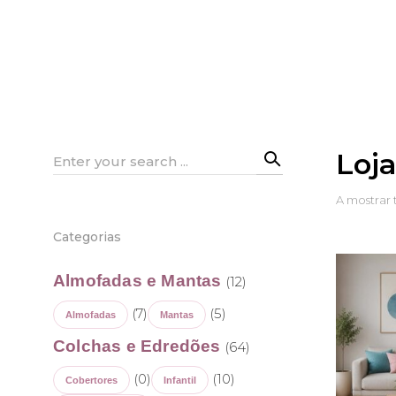
Loj
Search
for:
A mostrar 
Categorias
Almofadas e Mantas
(12)
(7)
(5)
Almofadas
Mantas
Colchas e Edredões
(64)
(0)
(10)
Cobertores
Infantil