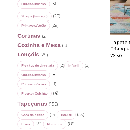
(36)
Outono/Inverno
(25)
Sherpa (borrego)
(29)
Primavera/Verão
Cortinas
(2)
Tapete 
Cozinha e Mesa
(13)
Triangle
Lençóis
(25)
Price
76,50
–
€
range:
(2)
(2)
Fronhas de almofada
Infantil
76,50 €
through
(8)
Outono/Inverno
369,50 €
(9)
Primavera/Verão
(4)
Protetor Colchão
Tapeçarias
(156)
(19)
(23)
Casa de banho
Infantil
(29)
(89)
Lisos
Modernos