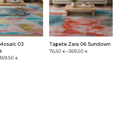
Mosaic 03
Tapete Zara 06 Sundown
s
Price
76,50
–
369,50
€
€
range:
369,50
€
76,50 €
through
369,50 €